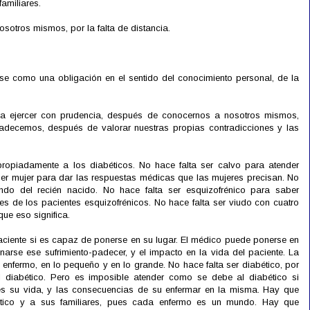
familiares.
sotros mismos, por la falta de distancia.
e como una obligación en el sentido del conocimiento personal, de la
ra ejercer con prudencia, después de conocernos a nosotros mismos,
decemos, después de valorar nuestras propias contradicciones y las
propiadamente a los diabéticos. No hace falta ser calvo para atender
er mujer para dar las respuestas médicas que las mujeres precisan. No
ndo del recién nacido. No hace falta ser esquizofrénico para saber
 de los pacientes esquizofrénicos. No hace falta ser viudo con cuatro
ue eso significa.
aciente si es capaz de ponerse en su lugar. El médico puede ponerse en
narse ese sufrimiento-padecer, y el impacto en la vida del paciente. La
enfermo, en lo pequeño y en lo grande. No hace falta ser diabético, por
 diabético. Pero es imposible atender como se debe al diabético si
s su vida, y las consecuencias de su enfermar en la misma. Hay que
ético y a sus familiares, pues cada enfermo es un mundo. Hay que