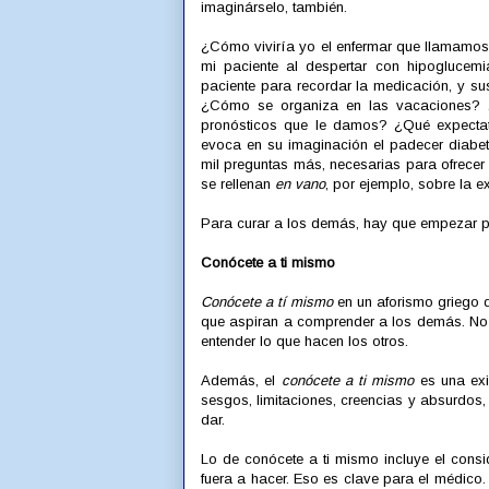
imaginárselo, también.
¿Cómo viviría yo el enfermar que llamamos
mi paciente al despertar con hipogluce
paciente para recordar la medicación, y s
¿Cómo se organiza en las vacaciones? 
pronósticos que le damos? ¿Qué expectat
evoca en su imaginación el padecer diabe
mil preguntas más, necesarias para ofrecer
se rellenan
en vano
, por ejemplo, sobre la e
Para curar a los demás, hay que empezar por
Conócete a ti mismo
Conócete a tí mismo
en un aforismo griego q
que aspiran a comprender a los demás. No i
entender lo que hacen los otros.
Además, el
conócete a ti mismo
es una exig
sesgos, limitaciones, creencias y absurdo
dar.
Lo de conócete a ti mismo incluye el con
fuera a hacer. Eso es clave para el médic