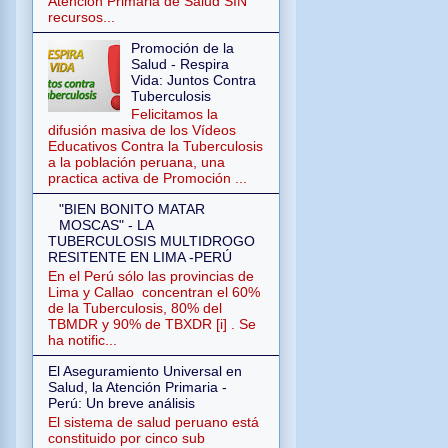
Atención Primaria de Salud SIN
recursos...
Promoción de la
Salud - Respira
Vida: Juntos Contra
Tuberculosis
Felicitamos la
difusión masiva de los Vídeos
Educativos Contra la Tuberculosis
a la población peruana, una
practica activa de Promoción ...
"BIEN BONITO MATAR
MOSCAS" - LA
TUBERCULOSIS MULTIDROGO
RESITENTE EN LIMA -PERÚ
En el Perú sólo las provincias de
Lima y Callao concentran el 60%
de la Tuberculosis, 80% del
TBMDR y 90% de TBXDR [i] . Se
ha notific...
El Aseguramiento Universal en
Salud, la Atención Primaria -
Perú: Un breve análisis
El sistema de salud peruano está
constituido por cinco sub