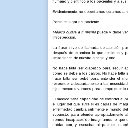
humano y científico a los pacientes y a sus 
Evidentemente, no deberíamos curarnos a no
Ponte en lugar del paciente
Médico cúrate a ti mismo
puede y debe vers
introspección.
La frase sirve de llamada de atención pa
después de examinar lo que sentimos y pa
limitaciones de nuestra ciencia y arte.
No hace falta ser diabético para seguir a
como se debe a los calvos. No hace falta s
hace falta ser bebé para entender el mu
responder adecuadamente a las necesidades
hijos menores varones para comprender lo q
El médico tiene capacidad de entender al p
el lugar del que sufre si es capaz de imagi
enfermedad cambia sutilmente el mundo del 
supuesto, para atender apropiadamente al
somos incapaces de imaginarnos lo que e
hablar con, y escuchar al paciente diab