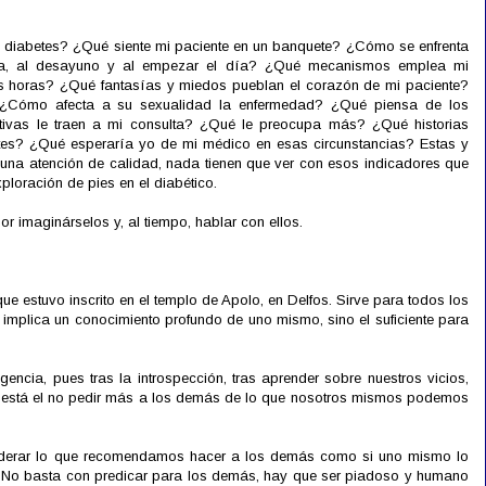
 diabetes? ¿Qué siente mi paciente en un banquete? ¿Cómo se enfrenta
mia, al desayuno y al empezar el día? ¿Qué mecanismos emplea mi
us horas? ¿Qué fantasías y miedos pueblan el corazón de mi paciente?
¿Cómo afecta a su sexualidad la enfermedad? ¿Qué piensa de los
ivas le traen a mi consulta? ¿Qué le preocupa más? ¿Qué historias
tes? ¿Qué esperaría yo de mi médico en esas circunstancias? Estas y
 una atención de calidad, nada tienen que ver con esos indicadores que
xploración de pies en el diabético.
 imaginárselos y, al tiempo, hablar con ellos.
ue estuvo inscrito en el templo de Apolo, en Delfos. Sirve para todos los
mplica un conocimiento profundo de uno mismo, sino el suficiente para
encia, pues tras la introspección, tras aprender sobre nuestros vicios,
s, está el no pedir más a los demás de lo que nosotros mismos podemos
siderar lo que recomendamos hacer a los demás como si uno mismo lo
o. No basta con predicar para los demás, hay que ser piadoso y humano