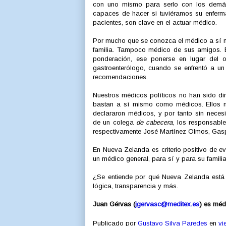
con uno mismo para serlo con los demá
capaces de hacer si tuviéramos su enferma
pacientes, son clave en el actuar médico.
Por mucho que se conozca el médico a sí m
familia. Tampoco médico de sus amigos. E
ponderación, ese ponerse en lugar del o
gastroenterólogo, cuando se enfrentó a u
recomendaciones.
Nuestros médicos políticos no han sido di
bastan a sí mismo como médicos. Ellos
declararon médicos, y por tanto sin neces
de un colega
de cabecera
, los responsabl
respectivamente José Martínez Olmos, Gas
En Nueva Zelanda es criterio positivo de e
un médico general, para sí y para su familia
¿Se entiende por qué Nueva Zelanda está
lógica, transparencia y más.
Juan Gérvas (
jgervasc@meditex.es
) es méd
Publicado por
Gustavo Silva Paredes
en
vi