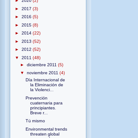
►
2020
(2)
►
2017
(3)
►
2016
(5)
►
2015
(8)
►
2014
(22)
►
2013
(52)
►
2012
(52)
▼
2011
(48)
►
diciembre 2011
(5)
▼
noviembre 2011
(4)
Día Internacional de
la Eliminación de
la Violenci...
Prevención
cuaternaria para
principiantes.
Breve r...
Tú mismo
Environmental trends
threaten global