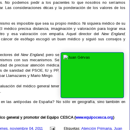
s. No podemos pedir a los pacientes lo que nosotros no seríamos
r. Las consideraciones éticas y la ponderación de los valores de los
ismo es imposible que sea su propio médico. Ni siquiera médico de su
l médico precisa distancia, imaginación y valoración para lograr esa
tro y esa valoración con empatía. Aquel director del
New England
,
n cáncer de esófago escogió un buen médico y siguió sus consejos y
rectores del
New England,
pero se
 mismos con sus mecanismos. Se
idad de precisar atención médica
es de sanidad del PSOE, IU y PP,
par Llamazares y Mario Mingo.
valuación del médico general tener
.
 en las antípodas de España? No sólo en geografía, sino también en
ico general y promotor del Equipo CESCA (
www.equipocesca.org
)
ernes, noviembre 04, 2011
Etiquetas:
Atención Primaria
,
Juan