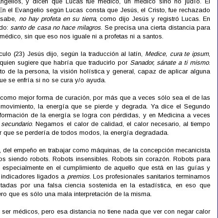
gelios, y dicen que Lucas fue médico, un médico sirio no judío. El
 En el Evangelio según Lucas consta que Jesús, el Cristo, fue rechazado
 sabe,
no hay profeta en su tierra
, como dijo Jesús y registró Lucas. En
ido:
santo de casa no hace milagros
. Se precisa una cierta distancia para
médico, sin que eso nos iguale ni a profetas ni a santos.
ulo (23) Jesús dijo, según la traducción al latín,
Medice, cura te ipsum
,
quien sugiere que habría que traducirlo por
Sanador, sánate a ti mismo
.
to de la persona, la visión holística y general, capaz de aplicar alguna
ue se enfría si no se cura y/o ayuda.
 como mejor forma de curación, por más que a veces sólo sea el de las
 movimiento, la energía que se pierde y degrada. Ya dice el Segundo
sformación de la energía se logra con pérdidas, y en Medicina a veces
 secundario
. Negamos el calor de calidad, el calor necesario, al tiempo
or que se perdería de todos modos, la energía degradada.
a, del empeño en trabajar como máquinas, de la concepción mecanicista
os siendo robots. Robots insensibles. Robots sin corazón. Robots para
s especialmente en el cumplimiento de aquello que está en las guías y
s indicadores ligados a
premios
. Los profesionales sanitarios terminamos
tadas por una falsa ciencia sostenida en la estadística, en eso que
ero que es sólo una mala interpretación de la misma.
 ser médicos, pero esa distancia no tiene nada que ver con negar calor