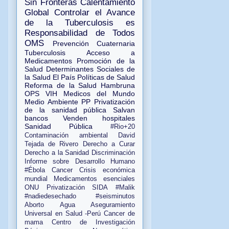
Sin Fronteras
Calentamiento
Global
Controlar el Avance
de la Tuberculosis es
Responsabilidad de Todos
OMS
Prevención Cuaternaria
Tuberculosis
Acceso a
Medicamentos
Promoción de la
Salud
Determinantes Sociales de
la Salud
El País
Políticas de Salud
Reforma de la Salud
Hambruna
OPS
VIH
Medicos del Mundo
Medio Ambiente
PP
Privatización
de la sanidad pública
Salvan
bancos Venden hospitales
Sanidad Pública
#Rio+20
Contaminación ambiental
David
Tejada de Rivero
Derecho a Curar
Derecho a la Sanidad
Discriminación
Informe sobre Desarrollo Humano
#Ébola
Cancer
Crisis económica
mundial
Medicamentos esenciales
ONU
Privatización
SIDA
#Malik
#nadiedesechado
#seisminutos
Aborto
Agua
Aseguramiento
Universal en Salud -Perú
Cancer de
mama
Centro de Investigación