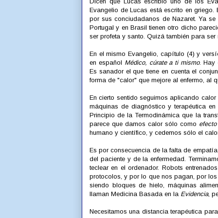
Dicen que Lucas escribió uno de los Evan
Evangelio de Lucas está escrito en griego.
por sus conciudadanos de Nazaret. Ya se
Portugal y en Brasil tienen otro dicho parec
ser profeta y santo. Quizá también para ser 
En el mismo Evangelio, capítulo (4) y versíc
en español
Médico, cúrate a ti mismo
. Hay 
Es sanador el que tiene en cuenta el conjun
forma de "calor" que mejore al enfermo, al q
En cierto sentido seguimos aplicando calor
máquinas de diagnóstico y terapéutica en
Principio de la Termodinámica que la tran
parece que damos calor sólo como
efecto
humano y científico, y cedemos sólo el cal
Es por consecuencia de la falta de empatí
del paciente y de la enfermedad. Terminam
teclear en el ordenador. Robots entrenado
protocolos, y por lo que nos pagan, por lo
siendo bloques de hielo, máquinas alimen
llaman Medicina Basada en la
Evidencia
, p
Necesitamos una distancia terapéutica para