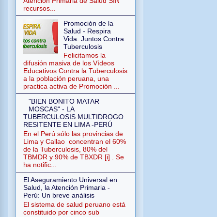
Atención Primaria de Salud SIN
recursos...
Promoción de la
Salud - Respira
Vida: Juntos Contra
Tuberculosis
Felicitamos la
difusión masiva de los Vídeos
Educativos Contra la Tuberculosis
a la población peruana, una
practica activa de Promoción ...
"BIEN BONITO MATAR
MOSCAS" - LA
TUBERCULOSIS MULTIDROGO
RESITENTE EN LIMA -PERÚ
En el Perú sólo las provincias de
Lima y Callao concentran el 60%
de la Tuberculosis, 80% del
TBMDR y 90% de TBXDR [i] . Se
ha notific...
El Aseguramiento Universal en
Salud, la Atención Primaria -
Perú: Un breve análisis
El sistema de salud peruano está
constituido por cinco sub