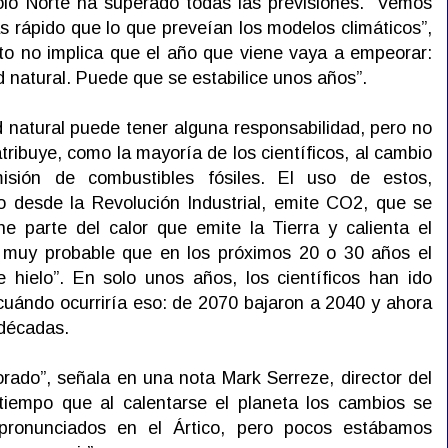
olo Norte ha superado todas las previsiones. “Vemos
s rápido que lo que preveían los modelos climáticos”,
to no implica que el año que viene vaya a empeorar:
d natural. Puede que se estabilice unos años”.
ad natural puede tener alguna responsabilidad, pero no
 atribuye, como la mayoría de los científicos, al cambio
misión de combustibles fósiles. El uso de estos,
o desde la Revolución Industrial, emite CO2, que se
e parte del calor que emite la Tierra y calienta el
s muy probable que en los próximos 20 o 30 años el
 hielo”. En solo unos años, los científicos han ido
cuándo ocurriría eso: de 2070 bajaron a 2040 y ahora
 décadas.
orado”, señala en una nota Mark Serreze, director del
empo que al calentarse el planeta los cambios se
pronunciados en el Ártico, pero pocos estábamos