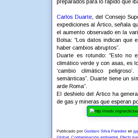
preparados para lo rápido que iba
Carlos Duarte
, del Consejo Supe
expediciones al Ártico, señala qu
el aumento observado en la varia
Bolsa: “Los datos indican que 
haber cambios abruptos”.
Duarte es rotundo: “Esto no es
climático verde y con asas, es 
‘cambio climático peligroso’
semánticas”. Duarte tiene un sím
arde Roma”.
El deshielo del Ártico ha gener
de gas y mineras que esperan pod
Publicado por
Gustavo Silva Paredes
en
ju
Global
,
Contaminación ambiental
,
Efecto Iv