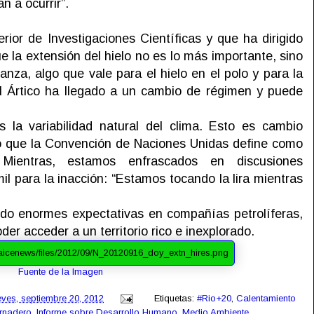
n a ocurrir”.
rior de Investigaciones Científicas y que ha dirigido
e la extensión del hielo no es lo más importante, sino
nza, algo que vale para el hielo en el polo y para la
el Ártico ha llegado a un cambio de régimen y puede
 la variabilidad natural del clima. Esto es cambio
lo que la Convención de Naciones Unidas define como
. Mientras, estamos enfrascados en discusiones
il para la inacción: “Estamos tocando la lira mientras
ado enormes expectativas en compañías petrolíferas,
er acceder a un territorio rico e inexplorado.
Fuente de la Imagen
eves, septiembre 20, 2012
Etiquetas:
#Rio+20
,
Calentamiento
ernadero
,
Informe sobre Desarrollo Humano
,
Medio Ambiente