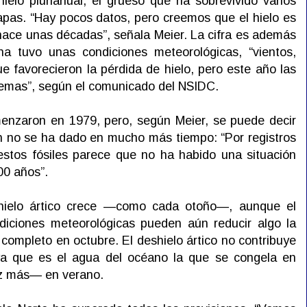
lo plurianual, el grueso que ha sobrevivido varios
pas. “Hay pocos datos, pero creemos que el hielo es
ace unas décadas”, señala Meier. La cifra es además
a tuvo unas condiciones meteorológicas, “vientos,
e favorecieron la pérdida de hielo, pero este año las
remas”, según el comunicado del NSIDC.
menzaron en 1979, pero, según Meier, se puede decir
n no se ha dado en mucho más tiempo: “Por registros
estos fósiles parece que no ha habido una situación
00 años”.
hielo ártico crece —como cada otoño—, aunque el
diciones meteorológicas pueden aún reducir algo la
completo en octubre. El deshielo ártico no contribuye
 ya que es el agua del océano la que se congela en
ez más— en verano.