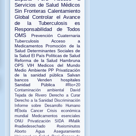
Servicios de Salud
Médicos
Sin Fronteras
Calentamiento
Global
Controlar el Avance
de la Tuberculosis es
Responsabilidad de Todos
OMS
Prevención Cuaternaria
Tuberculosis
Acceso a
Medicamentos
Promoción de la
Salud
Determinantes Sociales de
la Salud
El País
Políticas de Salud
Reforma de la Salud
Hambruna
OPS
VIH
Medicos del Mundo
Medio Ambiente
PP
Privatización
de la sanidad pública
Salvan
bancos Venden hospitales
Sanidad Pública
#Rio+20
Contaminación ambiental
David
Tejada de Rivero
Derecho a Curar
Derecho a la Sanidad
Discriminación
Informe sobre Desarrollo Humano
#Ébola
Cancer
Crisis económica
mundial
Medicamentos esenciales
ONU
Privatización
SIDA
#Malik
#nadiedesechado
#seisminutos
Aborto
Agua
Aseguramiento