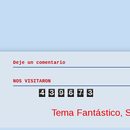
Deje un comentario
NOS VISITARON
4
3
9
6
7
3
Tema Fantástico, S