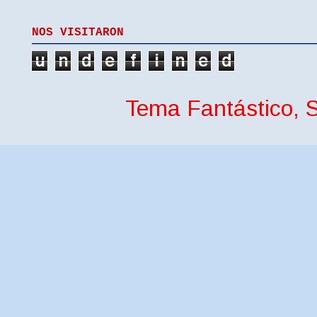
NOS VISITARON
u
n
d
e
f
i
n
e
d
Tema Fantástico, S